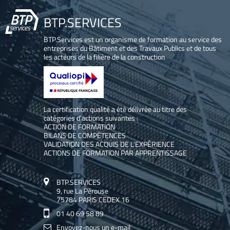
BTP.SERVICES
BTP.Services est un organisme de formation au service des
entreprises du Bâtiment et des Travaux Publics et de tous
les acteurs de la filière de la construction
La certification qualité a été délivrée au titre des
catégories d’actions suivantes :
ACTION DE FORMATION
BILANS DE COMPÉTENCES
VALIDATION DES ACQUIS DE L’EXPÉRIENCE
ACTIONS DE FORMATION PAR APPRENTISSAGE
BTP.SERVICES
9, rue La Pérouse
75784 PARIS CEDEX 16
01 40 69 58 89
Envoyez-nous un e-mail