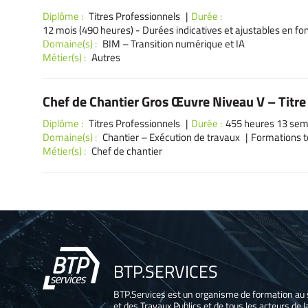
Diplôme :
Titres Professionnels
Durée :
12 mois (490 heures) - Durées indicatives et ajustables en f
Domaine(s) :
BIM – Transition numérique et IA
Métier(s) :
Autres
Chef de Chantier Gros Œuvre Niveau V – Tit
Diplôme :
Titres Professionnels
Durée :
455 heures 13 sema
Domaine(s) :
Chantier – Exécution de travaux
Formations t
Métier(s) :
Chef de chantier
BTP.SERVICES
BTP.Services est un organisme de formation au 
et des Travaux Publics et de tous les acteurs de la