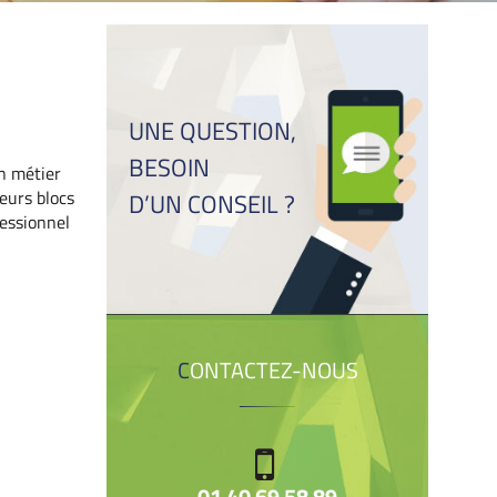
UNE QUESTION,
BESOIN
n métier
ieurs blocs
D’UN CONSEIL ?
fessionnel
CONTACTEZ-NOUS
01 40 69 58 89