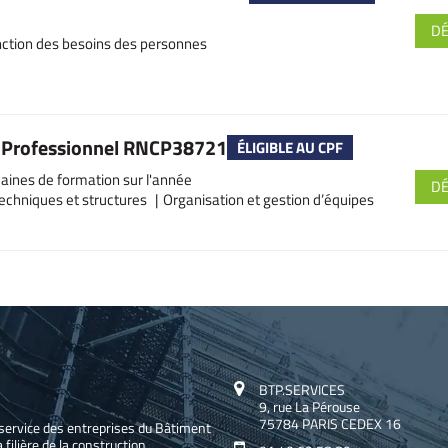
D
onction des besoins des personnes
re Professionnel RNCP38721
ÉLIGIBLE AU CPF
ines de formation sur l'année
D
echniques et structures
Organisation et gestion d’équipes
BTP.SERVICES
9, rue La Pérouse
75784 PARIS CEDEX 16
service des entreprises du Bâtiment
 filière de la construction