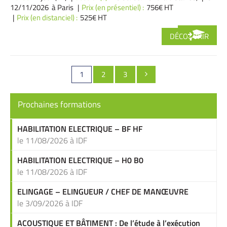
12/11/2026 à Paris
Prix (en présentiel) :
756€ HT
Prix (en distanciel) :
525€ HT
DÉCOUVRIR
Pagination
Page
PAGE
PAGE
1
2
3

des
publications
Prochaines formations
HABILITATION ELECTRIQUE – BF HF
le 11/08/2026 à IDF
HABILITATION ELECTRIQUE – H0 B0
le 11/08/2026 à IDF
ELINGAGE – ELINGUEUR / CHEF DE MANŒUVRE
le 3/09/2026 à IDF
ACOUSTIQUE ET BÂTIMENT : De l’étude à l’exécution