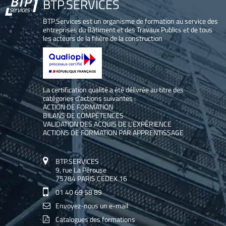
BTP.SERVICES
BTP.Services est un organisme de formation au service des
entreprises du Bâtiment et des Travaux Publics et de tous
les acteurs de la filière de la construction
La certification qualité a été délivrée au titre des
catégories d’actions suivantes :
ACTION DE FORMATION
BILANS DE COMPÉTENCES
VALIDATION DES ACQUIS DE L’EXPÉRIENCE
ACTIONS DE FORMATION PAR APPRENTISSAGE
BTP.SERVICES
9, rue La Pérouse
75784 PARIS CEDEX 16
01 40 69 58 89
Envoyez-nous un e-mail
Catalogues des formations