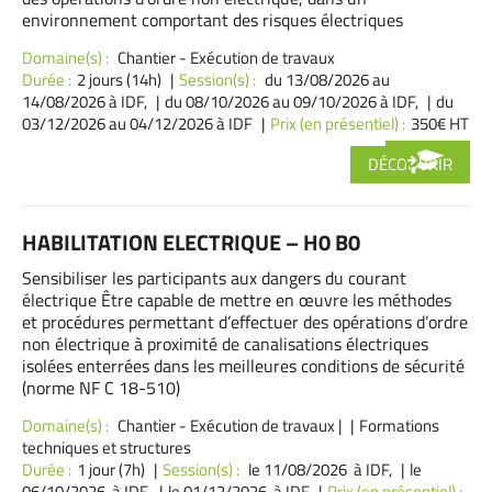
environnement comportant des risques électriques
Domaine(s) :
Chantier - Exécution de travaux
Durée :
2 jours (14h)
Session(s) :
du 13/08/2026
au
14/08/2026 à IDF,
du 08/10/2026
au 09/10/2026 à IDF,
du
03/12/2026
au 04/12/2026 à IDF
Prix (en présentiel) :
350€ HT
DÉCOUVRIR
HABILITATION ELECTRIQUE – H0 B0
Sensibiliser les participants aux dangers du courant
électrique Être capable de mettre en œuvre les méthodes
et procédures permettant d’effectuer des opérations d’ordre
non électrique à proximité de canalisations électriques
isolées enterrées dans les meilleures conditions de sécurité
(norme NF C 18-510)
Domaine(s) :
Chantier - Exécution de travaux
|
Formations
techniques et structures
Durée :
1 jour (7h)
Session(s) :
le 11/08/2026 à IDF,
le
06/10/2026 à IDF,
le 01/12/2026 à IDF
Prix (en présentiel) :