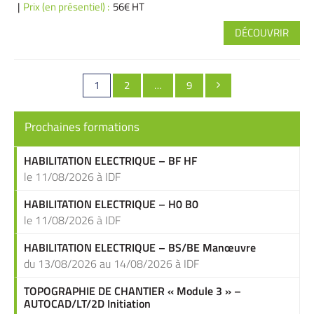
Prix (en présentiel) :
56€ HT
DÉCOUVRIR
Pagination
Page
PAGE
PAGE
1
2
…
9

des
publications
Prochaines formations
HABILITATION ELECTRIQUE – BF HF
le 11/08/2026 à IDF
HABILITATION ELECTRIQUE – H0 B0
le 11/08/2026 à IDF
HABILITATION ELECTRIQUE – BS/BE Manœuvre
du 13/08/2026 au 14/08/2026 à IDF
TOPOGRAPHIE DE CHANTIER « Module 3 » –
AUTOCAD/LT/2D Initiation