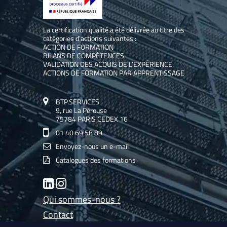
La certification qualité a été délivrée au titre des
catégories d’actions suivantes :
ACTION DE FORMATION
BILANS DE COMPÉTENCES
VALIDATION DES ACQUIS DE L’EXPÉRIENCE
ACTIONS DE FORMATION PAR APPRENTISSAGE
BTP.SERVICES
9, rue La Pérouse
75784 PARIS CEDEX 16
01 40 69 58 89
Envoyez-nous un e-mail
Catalogues des formations
LinkedIn
Instagram
Qui sommes-nous ?
Contact