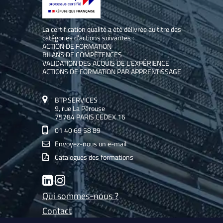
La certification qualité a été délivrée au titre des
catégories d’actions suivantes :
ACTION DE FORMATION
BILANS DE COMPÉTENCES
VALIDATION DES ACQUIS DE L’EXPÉRIENCE
ACTIONS DE FORMATION PAR APPRENTISSAGE
BTP.SERVICES
9, rue La Pérouse
75784 PARIS CEDEX 16
01 40 69 58 89
Envoyez-nous un e-mail
Catalogues des formations
LinkedIn
Instagram
Qui sommes-nous ?
Contact