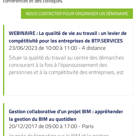
conférences et des colloques.
NOUS CONTACTER POUR ORGANISER UN SÉMINAIRE
WEBINAIRE : La qualité de vie au travail : un levier de
compétitivité pour les entreprises de BTP.SERVICES
23/06/2023 de 10:00 à 11:00 - A distance
Situer la qualité du travail au centre des démarches
concourant à la fois à l’épanouissement des
personnes et à la compétitivité des entreprises, est
aussi important que les facteurs organisationnels et
techniques. Les acteurs du BTP considèrent leurs
chantiers performants par rapport à la productivité
de leurs équipes sur le terrain. L’efficacité dépend
entièrement de la main d’œuvre, la satisfaction des
Gestion collaborative d’un projet BIM : appréhender
besoins humains est un levier de performance.
la gestion du BIM au quotidien
Depuis 22 ans, Monsieur Christophe MEDICI, Psycho
20/12/2017 de 09:00 à 17:00 - Paris
sociologue, formateur diplômé d'Etat (DUFA), coach,
Journée de formation sur le BIM et la gestion