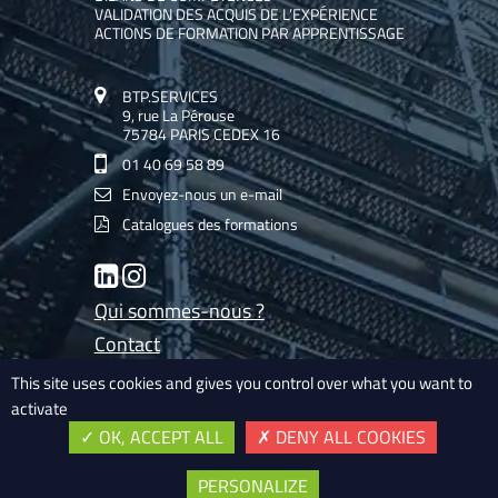
VALIDATION DES ACQUIS DE L’EXPÉRIENCE
ACTIONS DE FORMATION PAR APPRENTISSAGE
BTP.SERVICES
9, rue La Pérouse
75784 PARIS CEDEX 16
01 40 69 58 89
Envoyez-nous un e-mail
Catalogues des formations
LinkedIn
Instagram
Qui sommes-nous ?
Contact
Les experts de BTP.Services
This site uses cookies and gives you control over what you want to
activate
Mentions légales
OK, ACCEPT ALL
DENY ALL COOKIES
Nos conditions générales de vente
Plan du site
PERSONALIZE