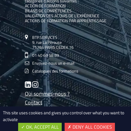
catégories d’actions suivantes :
ACTION DE FORMATION
BILANS DE COMPÉTENCES
VALIDATION DES ACQUIS DE L’EXPÉRIENCE
ACTIONS DE FORMATION PAR APPRENTISSAGE
BTP.SERVICES
9, rue La Pérouse
75784 PARIS CEDEX 16
01 40 69 58 89
Envoyez-nous un e-mail
Catalogues des formations
LinkedIn
Instagram
Qui sommes-nous ?
Contact
Les experts de BTP.Services
This site uses cookies and gives you control over what you want to
activate
Mentions légales
OK, ACCEPT ALL
DENY ALL COOKIES
Nos conditions générales de vente