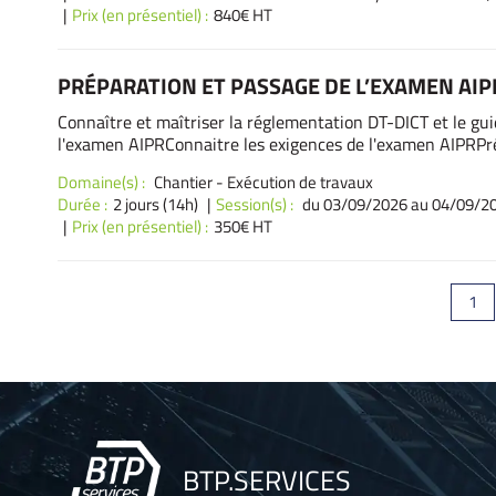
Prix (en présentiel) :
840€ HT
PRÉPARATION ET PASSAGE DE L’EXAMEN AI
Connaître et maîtriser la réglementation DT-DICT et le gu
l'examen AIPRConnaitre les exigences de l'examen AIPRPr
Domaine(s) :
Chantier - Exécution de travaux
Durée :
2 jours (14h)
Session(s) :
du 03/09/2026
au 04/09/20
Prix (en présentiel) :
350€ HT
Pagination
Pag
1
des
publications
BTP.SERVICES