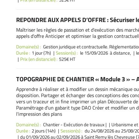
REPONDRE AUX APPELS D’OFFRE : Sécuriser l
Maîtriser les règles de passation et d'exécution des march
appels d'offre Anticiper et optimiser la gestion contractuel
Domaine(s) :
Gestion juridique et contractuelle. Réglementatio
Durée :
1 jour (7h)
Session(s) :
le 15/09/2026 à distance,
l
Prix (en distanciel) :
525€ HT
TOPOGRAPHIE DE CHANTIER « Module 3 » – A
Apprendre à réaliser et à modifier un dessin mécanique ou 
disposition. Partager et échanger des conceptions des conc
vers un traceur et in fine imprimer un plan Découverte de l
Paramétrage d'un gabarit type DAO Créer et modifier un de
l'impression des plans
Domaine(s) :
Chantier - Exécution de travaux
|
Urbanisme et
Durée :
2 jours (14h)
Session(s) :
du 24/08/2026
au 25/08/20
du 01/09/2026
au 02/09/2026 à Saint Remy lès Chevreuse (