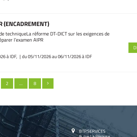
PR (ENCADREMENT)
ide techniqueLa réforme DT-DICT sur les exigences de
éparer l’examen AIPR
D
26 à IDF,
du 05/11/2026
au 06/11/2026 à IDF
e
PAGE
PAGE
2
…
8

BTP.SERVICES
9, rue La Pérouse