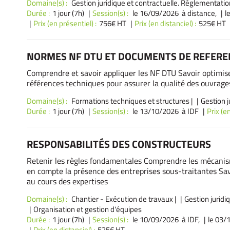
Domaine(s) :
Gestion juridique et contractuelle. Réglementatio
Durée :
1 jour (7h)
Session(s) :
le 16/09/2026 à distance,
l
Prix (en présentiel) :
756€ HT
Prix (en distanciel) :
525€ HT
NORMES NF DTU ET DOCUMENTS DE REFER
Comprendre et savoir appliquer les NF DTU Savoir optimiser
références techniques pour assurer la qualité des ouvrage
Domaine(s) :
Formations techniques et structures
|
Gestion j
Durée :
1 jour (7h)
Session(s) :
le 13/10/2026 à IDF
Prix (en
RESPONSABILITÉS DES CONSTRUCTEURS
Retenir les règles fondamentales Comprendre les mécanism
en compte la présence des entreprises sous-traitantes Sav
au cours des expertises
Domaine(s) :
Chantier - Exécution de travaux
|
Gestion juridi
Organisation et gestion d'équipes
Durée :
1 jour (7h)
Session(s) :
le 10/09/2026 à IDF,
le 03/
Prix (en distanciel) :
525€ HT