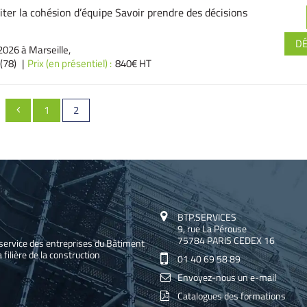
liter la cohésion d’équipe Savoir prendre des décisions
D
026 à Marseille,
(78)
Prix (en présentiel) :
840€ HT
PAGE
Page
1
2

BTP.SERVICES
9, rue La Pérouse
75784 PARIS CEDEX 16
service des entreprises du Bâtiment
 filière de la construction
01 40 69 58 89
Envoyez-nous un e-mail
Catalogues des formations