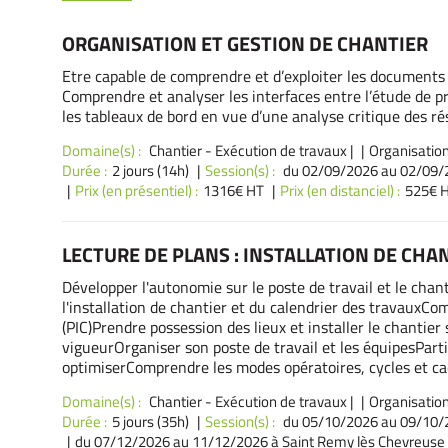
ORGANISATION ET GESTION DE CHANTIER
Etre capable de comprendre et d’exploiter les documents d
Comprendre et analyser les interfaces entre l’étude de pr
les tableaux de bord en vue d’une analyse critique des r
Domaine(s) :
Chantier - Exécution de travaux
|
Organisation
Durée :
2 jours (14h)
Session(s) :
du 02/09/2026
au 02/09/
Prix (en présentiel) :
1316€ HT
Prix (en distanciel) :
525€ 
LECTURE DE PLANS : INSTALLATION DE CHA
Développer l'autonomie sur le poste de travail et le chan
l'installation de chantier et du calendrier des travauxCo
(PIC)Prendre possession des lieux et installer le chantier
vigueurOrganiser son poste de travail et les équipesParti
optimiserComprendre les modes opératoires, cycles et c
Domaine(s) :
Chantier - Exécution de travaux
|
Organisation
Durée :
5 jours (35h)
Session(s) :
du 05/10/2026
au 09/10/2
du 07/12/2026
au 11/12/2026 à Saint Remy lès Chevreuse 