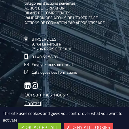
catégories d’actions suivantes :
ACTION DE FORMATION
BILANS DE COMPÉTENCES
VALIDATION DES ACQUIS DE L’EXPÉRIENCE
ACTIONS DE FORMATION PAR APPRENTISSAGE
BTP.SERVICES
9, rue La Pérouse
75784 PARIS CEDEX 16
01 40 69 58 89
Envoyez-nous un e-mail
Catalogues des formations
LinkedIn
Instagram
Qui sommes-nous ?
Contact
Les experts de BTP.Services
This site uses cookies and gives you control over what you want to
activate
Mentions légales
OK, ACCEPT ALL
DENY ALL COOKIES