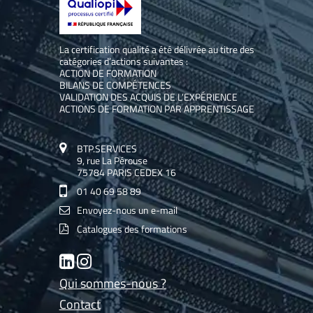
La certification qualité a été délivrée au titre des
catégories d’actions suivantes :
ACTION DE FORMATION
BILANS DE COMPÉTENCES
VALIDATION DES ACQUIS DE L’EXPÉRIENCE
ACTIONS DE FORMATION PAR APPRENTISSAGE
BTP.SERVICES
9, rue La Pérouse
75784 PARIS CEDEX 16
01 40 69 58 89
Envoyez-nous un e-mail
Catalogues des formations
LinkedIn
Instagram
Qui sommes-nous ?
Contact