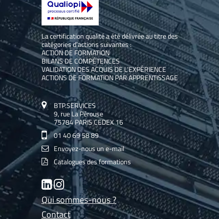
La certification qualité a été délivrée au titre des
catégories d’actions suivantes :
ACTION DE FORMATION
BILANS DE COMPÉTENCES
VALIDATION DES ACQUIS DE L’EXPÉRIENCE
ACTIONS DE FORMATION PAR APPRENTISSAGE
BTP.SERVICES
9, rue La Pérouse
75784 PARIS CEDEX 16
01 40 69 58 89
Envoyez-nous un e-mail
Catalogues des formations
LinkedIn
Instagram
Qui sommes-nous ?
Contact