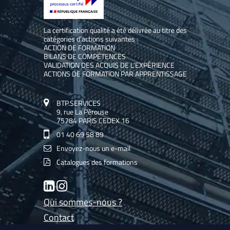
La certification qualité a été délivrée au titre des
catégories d’actions suivantes :
ACTION DE FORMATION
BILANS DE COMPÉTENCES
VALIDATION DES ACQUIS DE L’EXPÉRIENCE
ACTIONS DE FORMATION PAR APPRENTISSAGE
BTP.SERVICES
9, rue La Pérouse
75784 PARIS CEDEX 16
01 40 69 58 89
Envoyez-nous un e-mail
Catalogues des formations
LinkedIn
Instagram
Qui sommes-nous ?
Contact