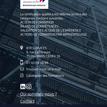
La certification qualité a été délivrée au titre des
catégories d’actions suivantes :
ACTION DE FORMATION
BILANS DE COMPÉTENCES
VALIDATION DES ACQUIS DE L’EXPÉRIENCE
ACTIONS DE FORMATION PAR APPRENTISSAGE
BTP.SERVICES
9, rue La Pérouse
75784 PARIS CEDEX 16
01 40 69 58 89
Envoyez-nous un e-mail
Catalogues des formations
LinkedIn
Instagram
Qui sommes-nous ?
Contact