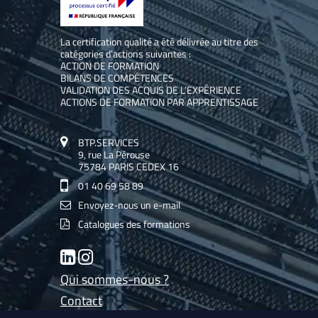
La certification qualité a été délivrée au titre des
catégories d’actions suivantes :
ACTION DE FORMATION
BILANS DE COMPÉTENCES
VALIDATION DES ACQUIS DE L’EXPÉRIENCE
ACTIONS DE FORMATION PAR APPRENTISSAGE
BTP.SERVICES
9, rue La Pérouse
75784 PARIS CEDEX 16
01 40 69 58 89
Envoyez-nous un e-mail
Catalogues des formations
LinkedIn
Instagram
Qui sommes-nous ?
Contact