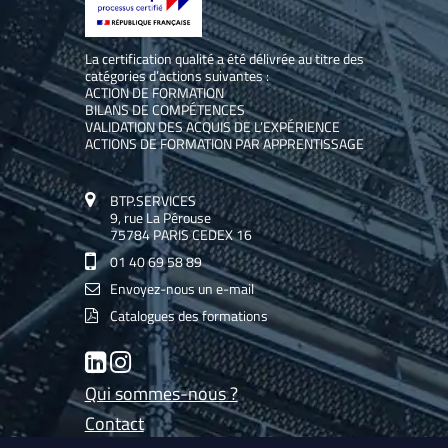
La certification qualité a été délivrée au titre des
catégories d’actions suivantes :
ACTION DE FORMATION
BILANS DE COMPÉTENCES
VALIDATION DES ACQUIS DE L’EXPÉRIENCE
ACTIONS DE FORMATION PAR APPRENTISSAGE
BTP.SERVICES
9, rue La Pérouse
75784 PARIS CEDEX 16
01 40 69 58 89
Envoyez-nous un e-mail
Catalogues des formations
LinkedIn
Instagram
Qui sommes-nous ?
Contact