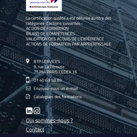
La certification qualité a été délivrée au titre des
catégories d’actions suivantes :
ACTION DE FORMATION
BILANS DE COMPÉTENCES
VALIDATION DES ACQUIS DE L’EXPÉRIENCE
ACTIONS DE FORMATION PAR APPRENTISSAGE
BTP.SERVICES
9, rue La Pérouse
75784 PARIS CEDEX 16
01 40 69 58 89
Envoyez-nous un e-mail
Catalogues des formations
LinkedIn
Instagram
Qui sommes-nous ?
Contact