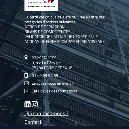
La certification qualité a été délivrée au titre des
catégories d’actions suivantes :
ACTION DE FORMATION
BILANS DE COMPÉTENCES
VALIDATION DES ACQUIS DE L’EXPÉRIENCE
ACTIONS DE FORMATION PAR APPRENTISSAGE
BTP.SERVICES
9, rue La Pérouse
75784 PARIS CEDEX 16
01 40 69 58 89
Envoyez-nous un e-mail
Catalogues des formations
LinkedIn
Instagram
Qui sommes-nous ?
Contact