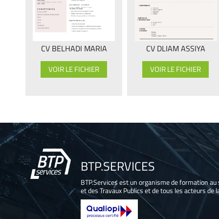
CV BELHADI MARIA
CV DLIAM ASSIYA
VOIR LE FICHIER
VOIR LE FICHIER
BTP.SERVICES
BTP.Services est un organisme de formation au 
et des Travaux Publics et de tous les acteurs de la