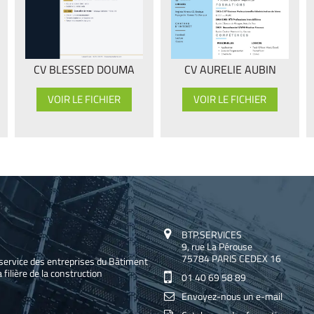
CV BLESSED DOUMA
CV AURELIE AUBIN
VOIR LE FICHIER
VOIR LE FICHIER
BTP.SERVICES
9, rue La Pérouse
75784 PARIS CEDEX 16
service des entreprises du Bâtiment
 filière de la construction
01 40 69 58 89
Envoyez-nous un e-mail