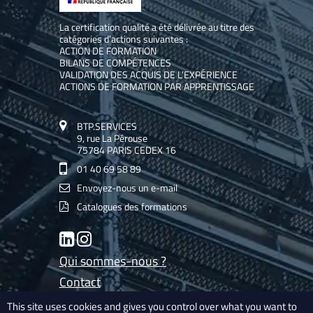
La certification qualité a été délivrée au titre des
catégories d’actions suivantes :
ACTION DE FORMATION
BILANS DE COMPÉTENCES
VALIDATION DES ACQUIS DE L’EXPÉRIENCE
ACTIONS DE FORMATION PAR APPRENTISSAGE
BTP.SERVICES
9, rue La Pérouse
75784 PARIS CEDEX 16
01 40 69 58 89
Envoyez-nous un e-mail
Catalogues des formations
LinkedIn
Instagram
Qui sommes-nous ?
Contact
Les experts de BTP.Services
This site uses cookies and gives you control over what you want to