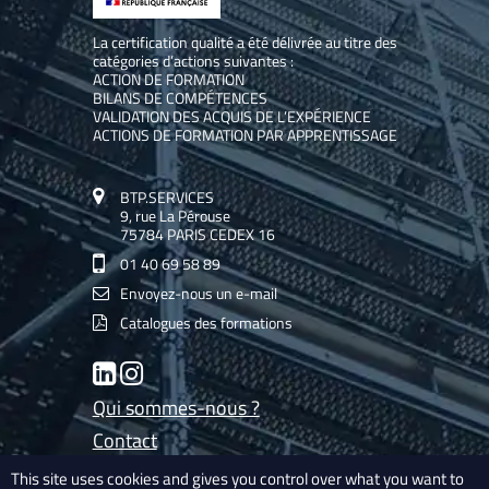
La certification qualité a été délivrée au titre des
catégories d’actions suivantes :
ACTION DE FORMATION
BILANS DE COMPÉTENCES
VALIDATION DES ACQUIS DE L’EXPÉRIENCE
ACTIONS DE FORMATION PAR APPRENTISSAGE
BTP.SERVICES
9, rue La Pérouse
75784 PARIS CEDEX 16
01 40 69 58 89
Envoyez-nous un e-mail
Catalogues des formations
LinkedIn
Instagram
Qui sommes-nous ?
Contact
Les experts de BTP.Services
This site uses cookies and gives you control over what you want to