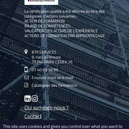
La certification qualité a été délivrée au titre des
catégories d’actions suivantes :
ACTION DE FORMATION
BILANS DE COMPÉTENCES
VALIDATION DES ACQUIS DE L’EXPÉRIENCE
ACTIONS DE FORMATION PAR APPRENTISSAGE
BTP.SERVICES
9, rue La Pérouse
75784 PARIS CEDEX 16
01 40 69 58 89
Envoyez-nous un e-mail
Catalogues des formations
LinkedIn
Instagram
Qui sommes-nous ?
Contact
Les experts de BTP.Services
This site uses cookies and gives you control over what you want to