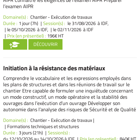
AIPR Connaitre les exigences de l'examen AIPR Préparer
l’examen AIPR
Domaine(s) :
Chantier - Exécution de travaux
Durée :
1 jour (7h)
Session(s) :
le 31/08/2026 à IDF,
le 05/10/2026 à IDF,
le 02/11/2026 à IDF
Prix (en présentiel) :
196€ HT
DÉCOUVRIR
Initiation à la résistance des matériaux
Comprendre le vocabulaire et les expressions employés dans
les plans de structures et dans les réunions de travail sur le
chantier Etre capable de formuler une inquiétude concernant
un mode constructif, un mode opératoire et la stabilité des
ouvrages dans l’exécution d’un ouvrage Développer son
autonomie dans l’analyse des risques de Sécurité et de Qualité
Domaine(s) :
Chantier - Exécution de travaux
|
Formations techniques et structures
Durée :
3 jours (21h)
Session(s) :
du 12/10/2026
au 14/10/2026 à IDF
Prix (en présentiel) :
840€ HT