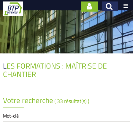

LES FORMATIONS : MAÎTRISE DE
CHANTIER
Votre recherche
( 33 résultat(s) )
Mot-clé