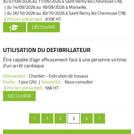
du 07/09/2026
au 11/09/2026 à Saint Remy lès Chevreuse (78),
du 14/09/2026
au 18/09/2026 à Marseille,
du 26/10/2026
au 30/10/2026 à Saint Remy lès Chevreuse (78)
Prix (en présentiel) :
910€ HT
DÉCOUVRIR
UTILISATION DU DEFIBRILLATEUR
Être capable d’agir efficacement face à une personne victime
d’un arrêt cardiaque
Domaine(s) :
Chantier - Exécution de travaux
Durée :
1 jour (2h)
Session(s) :
Nous consulter
Prix (en présentiel) :
56€ HT
DÉCOUVRIR
Pagination
PAGE
PAGE
Page
PAGE
1
2
3
4


des